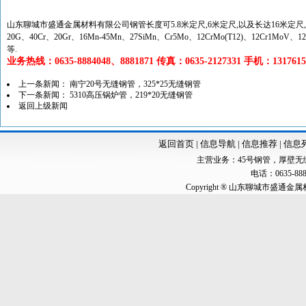
山东聊城市盛通金属材料有限公司
钢管长度可5.8米定尺,6米定尺,以及长达16米定尺,
20G、40Cr、20Gr、16Mn-45Mn、27SiMn、Cr5Mo、12CrMo(T12)、12Cr1MoV、1
等.
业务热线：0635-8884048、8881871 传真：0635-2127331 手机：1317615
上一条新闻：
南宁20号无缝钢管，325*25无缝钢管
下一条新闻：
5310高压锅炉管，219*20无缝钢管
返回上级新闻
返回首页
|
信息导航
|
信息推荐
|
信息
主营业务：
45号钢管
，
厚壁无
电话：0635-888
Copyright ® 山东聊城市