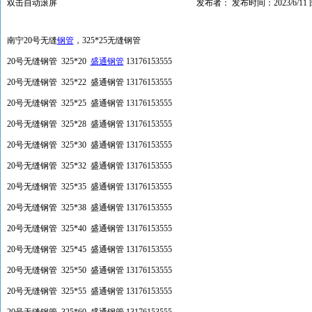
双击自动滚屏
发布者： 发布时间：2023/6/11
南宁20号无缝
钢管
，325*25无缝钢管
20号无缝钢管 325*20
盛通钢管
13176153555
20号无缝钢管 325*22 盛通钢管 13176153555
20号无缝钢管 325*25 盛通钢管 13176153555
20号无缝钢管 325*28 盛通钢管 13176153555
20号无缝钢管 325*30 盛通钢管 13176153555
20号无缝钢管 325*32 盛通钢管 13176153555
20号无缝钢管 325*35 盛通钢管 13176153555
20号无缝钢管 325*38 盛通钢管 13176153555
20号无缝钢管 325*40 盛通钢管 13176153555
20号无缝钢管 325*45 盛通钢管 13176153555
20号无缝钢管 325*50 盛通钢管 13176153555
20号无缝钢管 325*55 盛通钢管 13176153555