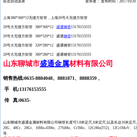
双击自动滚屏
发布者： 发布时间：2017/10/2
上海380*360*12无缝方矩管，上海20号大无缝方矩管
20号大无缝方矩管 380*360*12
盛通钢管
13176153555
20号大无缝方矩管 360*320*12 盛通
钢管
13176153555
20号大无缝方矩管 320*280*12 盛通钢管13176153555
20号大无缝方矩管 300*280*12 盛通钢管13176153555
山东聊城市
盛通金属
材料有限公司
销售热线:0635-8884048、8881871、8888359 、
手 机:13176153555
传 真:0635-
山东聊城市盛通金属材料有限公司
钢管长度可5.8米定尺,6米定尺,以及长达16米定尺,
20G、40Cr、20Gr、16Mn-45Mn、27SiMn、Cr5Mo、12CrMo(T12)、12Cr1MoV、1
等.